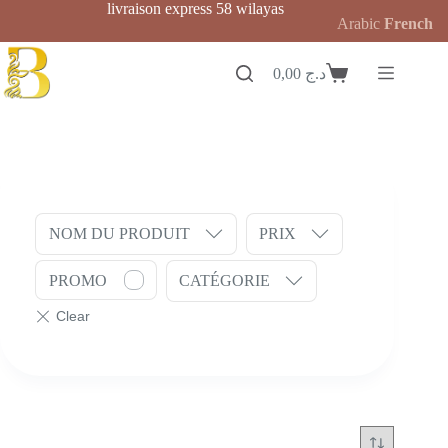
Passer
livraison express 58 wilayas
Arabic
French
au
contenu
0,00
د.ج
Panier
d’achat
NOM DU PRODUIT
PRIX
PROMO
CATÉGORIE