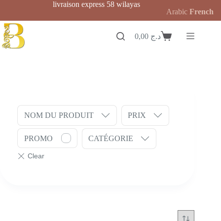
Passer
livraison express 58 wilayas
Arabic
French
au
contenu
0,00
د.ج
Panier
d’achat
NOM DU PRODUIT
PRIX
PROMO
CATÉGORIE