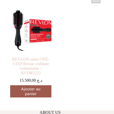
REVLON salon ONE-
STEP Brosse coiffante
volumisante –
RVDR5222
15.500,00
د.ج
Ajouter au
panier
ABOUT US