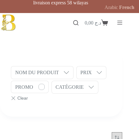
Passer
livraison express 58 wilayas
Arabic
French
au
contenu
0,00
د.ج
Panier
d’achat
NOM DU PRODUIT
PRIX
PROMO
CATÉGORIE