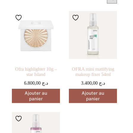
Ofra highlighter 10g –
OFRA mini mattifying
star Island
makeup fixer 54ml
6.800,00
د.ج
3.400,00
د.ج
Ajouter au
Ajouter au
panier
panier