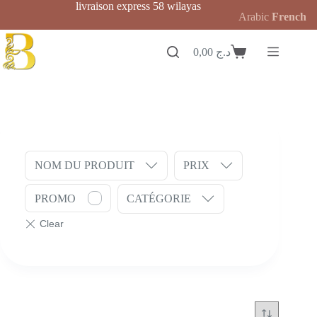
Passer
livraison express 58 wilayas
Arabic
French
au
contenu
0,00
د.ج
Panier
d’achat
NOM DU PRODUIT
PRIX
PROMO
CATÉGORIE