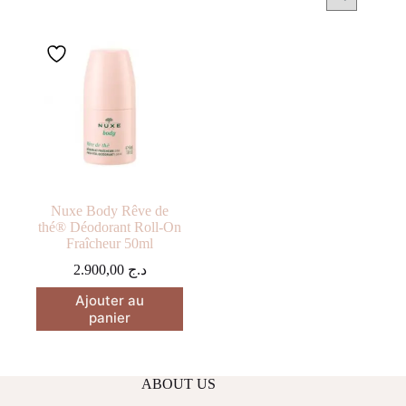
Nuxe Body Rêve de
thé® Déodorant Roll-On
Fraîcheur 50ml
2.900,00
د.ج
Ajouter au
panier
ABOUT US