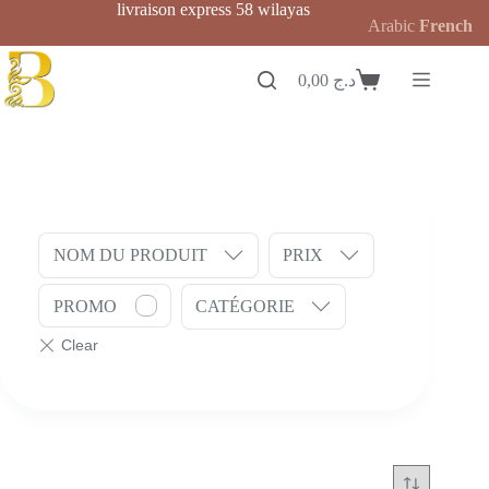
Passer
livraison express 58 wilayas
Arabic
French
au
contenu
0,00
د.ج
Panier
d’achat
NOM DU PRODUIT
PRIX
PROMO
CATÉGORIE