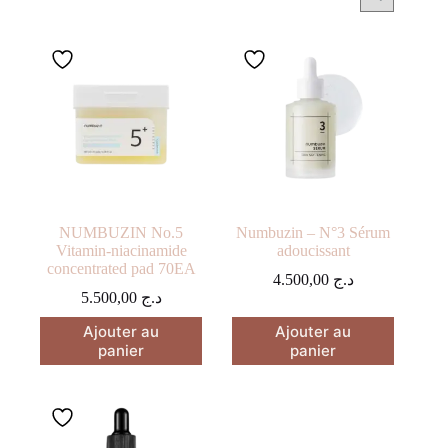
NUMBUZIN No.5
Numbuzin – N°3 Sérum
Vitamin-niacinamide
adoucissant
concentrated pad 70EA
4.500,00
د.ج
5.500,00
د.ج
Ajouter au
Ajouter au
panier
panier