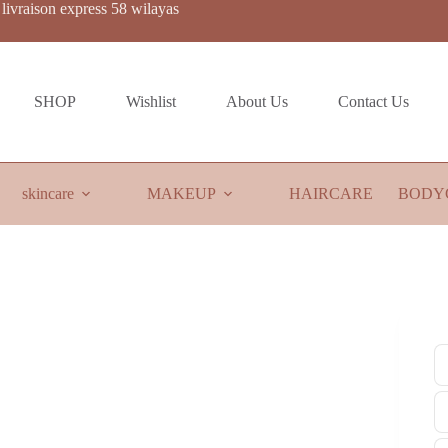
livraison express 58 wilayas
SHOP
Wishlist
About Us
Contact Us
skincare
MAKEUP
HAIRCARE
BODY