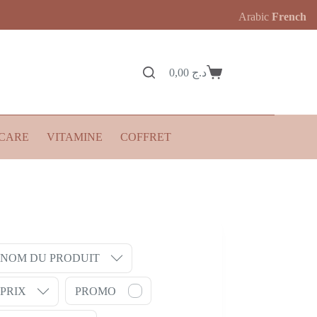
Arabic
French
0,00
د.ج
Panier
d’achat
CARE
VITAMINE
COFFRET
NOM DU PRODUIT
PRIX
PROMO