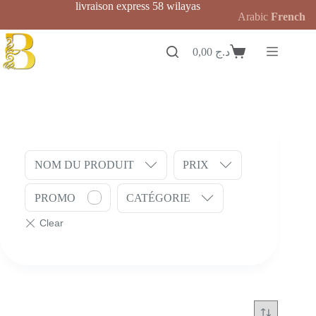
Passer
livraison express 58 wilayas
Arabic
French
au
contenu
0,00
د.ج
Panier
d’achat
NOM DU PRODUIT
PRIX
PROMO
CATÉGORIE