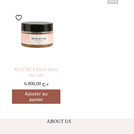
MAYBE PARIS detox
my hair
6.800,00
د.ج
Ajouter au
panier
ABOUT US