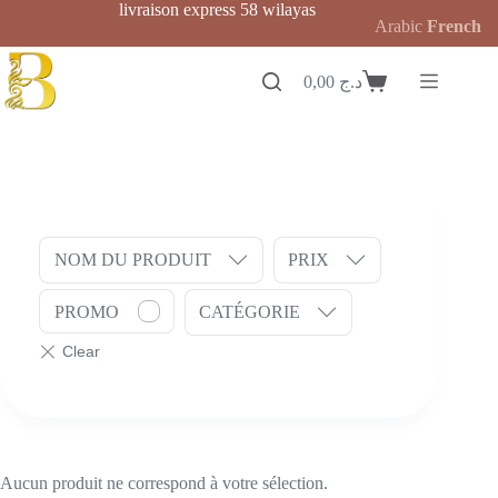
Passer
livraison express 58 wilayas
Arabic
French
au
contenu
0,00
د.ج
Panier
d’achat
NOM DU PRODUIT
PRIX
PROMO
CATÉGORIE
Aucun produit ne correspond à votre sélection.