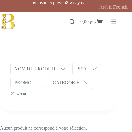
Passer
livraison express 58 wilayas
Arabic
French
au
contenu
0,00
د.ج
Panier
d’achat
NOM DU PRODUIT
PRIX
PROMO
CATÉGORIE
Aucun produit ne correspond à votre sélection.