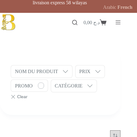
Passer
livraison express 58 wilayas
Arabic
French
au
contenu
0,00
د.ج
Panier
d’achat
NOM DU PRODUIT
PRIX
PROMO
CATÉGORIE