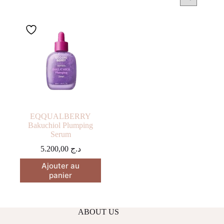
EQQUALBERRY
Bakuchiol Plumping
Serum
5.200,00
د.ج
Ajouter au
panier
ABOUT US