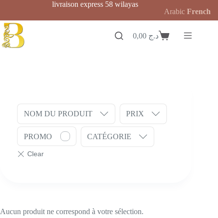
Passer
livraison express 58 wilayas
Arabic
French
au
contenu
0,00
د.ج
Panier
d’achat
NOM DU PRODUIT
PRIX
PROMO
CATÉGORIE
Aucun produit ne correspond à votre sélection.