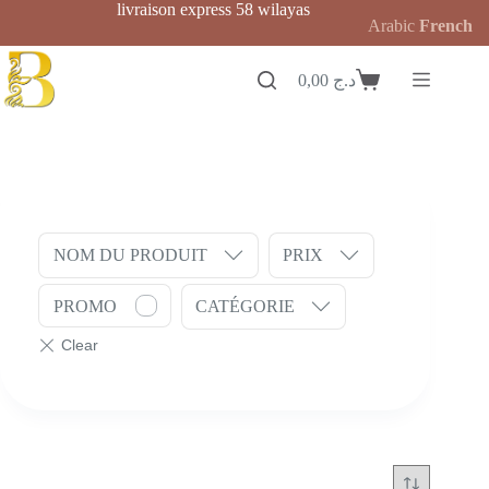
Passer
livraison express 58 wilayas
Arabic
French
au
contenu
0,00
د.ج
Panier
d’achat
NOM DU PRODUIT
PRIX
PROMO
CATÉGORIE