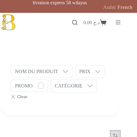
Passer
livraison express 58 wilayas
Arabic
French
au
contenu
0,00
د.ج
Panier
d’achat
NOM DU PRODUIT
PRIX
PROMO
CATÉGORIE