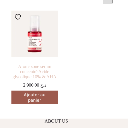
Aromazone serum
concentré Acide
glycolique 10% & AHA
2.900,00
د.ج
Ajouter au
panier
ABOUT US