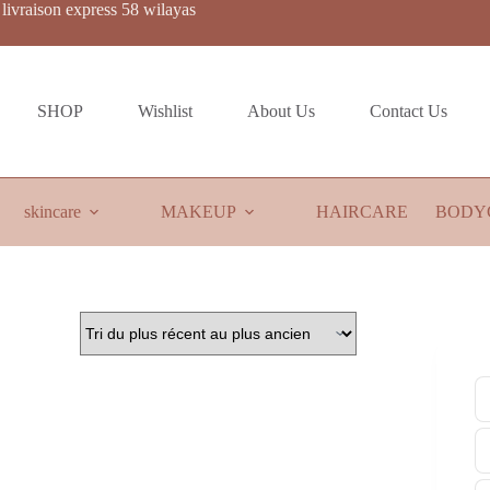
livraison express 58 wilayas
SHOP
Wishlist
About Us
Contact Us
skincare
MAKEUP
HAIRCARE
BODY