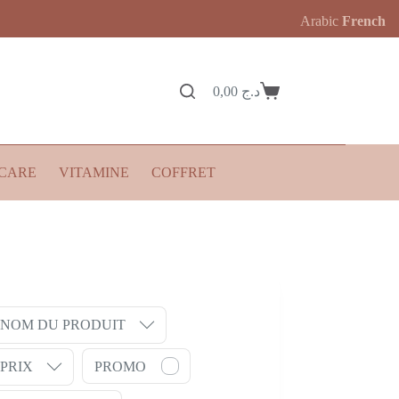
Arabic
French
0,00
د.ج
Panier
d’achat
CARE
VITAMINE
COFFRET
NOM DU PRODUIT
PRIX
PROMO